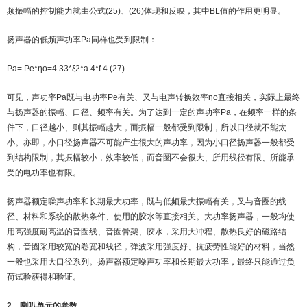
频振幅的控制能力就由公式(25)、(26)体现和反映，其中BL值的作用更明显。
扬声器的低频声功率Pa同样也受到限制：
Pa= Pe*ηo=4.33*ξ2*a 4*f 4 (27)
可见，声功率Pa既与电功率Pe有关、又与电声转换效率ηo直接相关，实际上最终
与扬声器的振幅、口径、频率有关。为了达到一定的声功率Pa，在频率一样的条
件下，口径越小、则其振幅越大，而振幅一般都受到限制，所以口径就不能太
小。亦即，小口径扬声器不可能产生很大的声功率，因为小口径扬声器一般都受
到结构限制，其振幅较小，效率较低，而音圈不会很大、所用线径有限、所能承
受的电功率也有限。
扬声器额定噪声功率和长期最大功率，既与低频最大振幅有关，又与音圈的线
径、材料和系统的散热条件、使用的胶水等直接相关。大功率扬声器，一般均使
用高强度耐高温的音圈线、音圈骨架、胶水，采用大冲程、散热良好的磁路结
构，音圈采用较宽的卷宽和线径，弹波采用强度好、抗疲劳性能好的材料，当然
一般也采用大口径系列。扬声器额定噪声功率和长期最大功率，最终只能通过负
荷试验获得和验证。
2、喇叭单元的参数