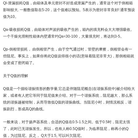
Ql-泄漏损耗Q值，由箱体及单元密封不好造成泄漏产生的，通常这个对于倒相箱
影响较大. 一般数值取在5-20，这个值难以预知。5表示为密封非常良好! 通常预设
值为10。
Qa-吸收损耗Q值，由箱体对声波的吸收产生的，箱内的填充料会大大增强吸收。
一个干燥光滑刚性箱体内壁通常约Qa=30-100，大量填充时，将达到3-5。
Qp-倒相管损耗， 由倒相管产生，由于空气通过时，管壁的摩擦，倒相管会有一
些阻尼。事实上，如果你将此Q值设得很小的话(意味着阻尼非常大)，那倒相箱就
会变成了密闭箱了。
关于Q值的理解
Q值是一个描绘谐振情形的数学量,它总是伴随阻尼概念(在谐振系统中)被介绍给大
家，或者有人把它等同于阻尼值来介绍。对于一个谐振系统，阻尼越大，那么系
统的谐振越被钳制，从而导致低Q值的谐振曲线。当阻尼小时，则情况相反，谐
振剧烈，形成高Q的曲线。
一般来说，对于扬声器系统，合适的Q值在0.5-1.5之间。低于0.5时，阻尼太强
了，此时已无谐振发生。所以，也有人称0.5Q值时，为临界阻尼，称再小的Q
值，为过阻尼。反之， Q大于1.5, 可以叫欠阻尼。