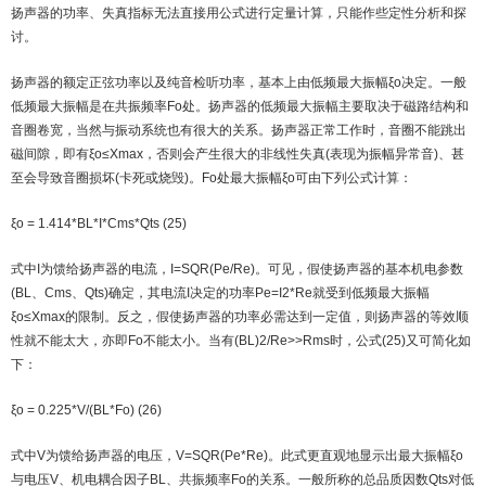
扬声器的功率、失真指标无法直接用公式进行定量计算，只能作些定性分析和探
讨。
扬声器的额定正弦功率以及纯音检听功率，基本上由低频最大振幅ξo决定。一般
低频最大振幅是在共振频率Fo处。扬声器的低频最大振幅主要取决于磁路结构和
音圈卷宽，当然与振动系统也有很大的关系。扬声器正常工作时，音圈不能跳出
磁间隙，即有ξo≤Xmax，否则会产生很大的非线性失真(表现为振幅异常音)、甚
至会导致音圈损坏(卡死或烧毁)。Fo处最大振幅ξo可由下列公式计算：
ξo = 1.414*BL*I*Cms*Qts (25)
式中I为馈给扬声器的电流，I=SQR(Pe/Re)。可见，假使扬声器的基本机电参数
(BL、Cms、Qts)确定，其电流I决定的功率Pe=I2*Re就受到低频最大振幅
ξo≤Xmax的限制。反之，假使扬声器的功率必需达到一定值，则扬声器的等效顺
性就不能太大，亦即Fo不能太小。当有(BL)2/Re>>Rms时，公式(25)又可简化如
下：
ξo = 0.225*V/(BL*Fo) (26)
式中V为馈给扬声器的电压，V=SQR(Pe*Re)。此式更直观地显示出最大振幅ξo
与电压V、机电耦合因子BL、共振频率Fo的关系。一般所称的总品质因数Qts对低