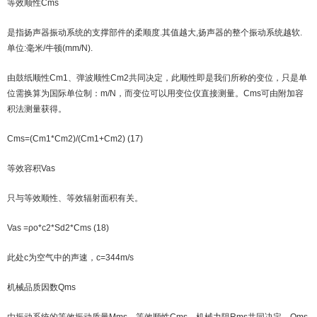
等效顺性Cms
是指扬声器振动系统的支撑部件的柔顺度.其值越大,扬声器的整个振动系统越软.
单位:毫米/牛顿(mm/N).
由鼓纸顺性Cm1、弹波顺性Cm2共同决定，此顺性即是我们所称的变位，只是单
位需换算为国际单位制：m/N，而变位可以用变位仪直接测量。Cms可由附加容
积法测量获得。
Cms=(Cm1*Cm2)/(Cm1+Cm2) (17)
等效容积Vas
只与等效顺性、等效辐射面积有关。
Vas =ρo*c2*Sd2*Cms (18)
此处c为空气中的声速，c=344m/s
机械品质因数Qms