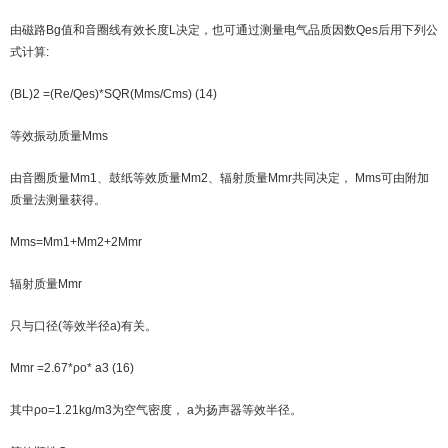
由磁路Bg值和音圈线有效长度L决定，也可通过测量电气品质因数Qes后用下列公
式计算:
(BL)2 =(Re/Qes)*SQR(Mms/Cms) (14)
等效振动质量Mms
由音圈质量Mm1、鼓纸等效质量Mm2、辐射质量Mmr共同决定， Mms可由附加
质量法测量获得。
Mms=Mm1+Mm2+2Mmr
辐射质量Mmr
只与口径(等效半径a)有关。
Mmr =2.67*ρo* a3 (16)
其中ρo=1.21kg/m3为空气密度， a为扬声器等效半径。