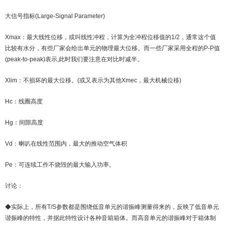
大信号指标(Large-Signal Parameter)
Xmax：最大线性位移，或叫线性冲程，计算为全冲程位移值的1/2，通常这个值
比较有水分，有些厂家会给出单元的物理最大位移。而一些厂家采用全程的P-P值
(peak-to-peak)表示,此时我们要注意在对比时减半。
Xlim：不损坏的最大位移。(或又表示为其他Xmec，最大机械位移)
Hc：线圈高度
Hg：间隙高度
Vd：喇叭在线性范围内，最大的推动空气体积
Pe：可连续工作不烧毁的最大输入功率。
讨论：
◆实际上，所有T/S参数都是围绕低音单元的谐振峰测量得来的，反映了低音单元
谐振峰的特性，并据此特性设计各种音箱箱体。而高音单元的谐振峰对于箱体制