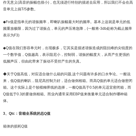
作无意义(高音的振幅也很小)，也无须进行特别的描述去应用，所以我们不会在高
音单元上搞T/S参数。
◆Fo值是指单元的谐振频率，即喇叭振幅最大时的频率。基本上这就是单元的低
频重放极限，因为过了谐振点，单元的声压将急降，(一般将-3db处称为截止频率
表示为F3)
◆Q值在我们形容单元时，出现极多，它其实是描述谐振造成的阻抗峰的尖锐度的
一个数学值，Q值越高，表示阻尼小，控制弱，谐振的幅度大，从而产生更强的
低频声压，但由此带来了振动不受控产生的失真。
◆关于Q值高低，对应适合做什么箱的问题,这个问题有许多的口水争论。一般说
来，低Q值的喇叭，阻尼高控制力好，适合做倒相箱。而高Q值的单元适合做密闭
箱。这个实际上是个较模糊界线的选择，一般Q值高于0.5的单元适宜密闭箱，而
Q值低于0.3的要做倒相箱。而业内通常采用EBP值来衡量单元适合制作哪种箱
体。
3、Qtc：音箱全系统的总Q值
箱体的损耗Q值