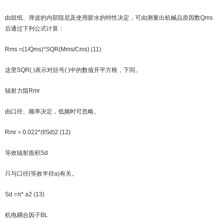
由鼓纸、弹波的内部阻尼及使用胶水的特性决定，可由测量出机械品质因数Qms
后通过下列公式计算：
Rms =(1/Qms)*SQR(Mms/Cms) (11)
这里SQR( )表示对括号( )中的数值开平方根，下同。
辐射力阻Rmr
由口径、频率决定，低频时可忽略。
Rmr = 0.022*(f/Sd)2 (12)
等效辐射面积Sd
只与口径(等效半径a)有关。
Sd =π* a2 (13)
机电耦合因子BL