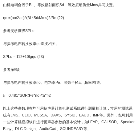
由机电耦合因子BL、等效辐射面积Sd、等效振动质量Mms共同决定。
ηo =(ρo/2πc)*(BL*Sd/Mms)2/Re (22)
参考灵敏度级SPLo
与参考电声转换效率ηo直接相关。
SPLo = 112+10lgηo (23)
参考振幅ξ
与参考电声转换效率ηo、电功率Pe、等效半径a、频率f有关。
ξ = 0.481*SQR(Pe*ηo)/(a*f)2
以上这些参数现在均可用扬声器计算机测试系统进行测量和计算，常用的测试系
统有LMS、CLIO、MLSSA、DAAS、SYSID、LAUD、IMP等。另外，也可利用
一些计算机模拟软件进行扬声器参数的基本设计，如LEAP、CALSOD、Speaker
Easy、DLC Design、AudioCad、SOUNDEASY等。