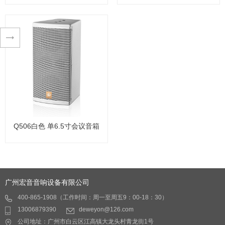
Q508白色 单8寸会议音箱
Q502黑色 双5.5寸会议音箱
应用领域：会议室、报告
应用领域：会议室、报告
厅、礼堂、餐厅、商场、
厅、礼堂、餐厅、商场、
车站、码头
车站、码头
产品特性：
产品特性：
- 应用于户内的Q508，我
- 应用于户内的Q502，我
们采用特殊纸浆音盘添加
们采用特殊纸浆音盘添加
查看详情
查看详情
Q506白色 单6.5寸会议音箱
Cilicone材料，既满足室内
Cilicone材料，既满足室内
防潮的要求，同时使音色
防潮的要求，同时使音色
温暖丰富，委婉动人。
温暖丰富，委婉动人。
Q506白色 单6.5寸会议音箱
- 采用了性能稳定的进口
- 采用了性能稳定的进口
广州宏音音响设备有限公司
Mylar振膜配置、6N无氧铜
Mylar振膜配置、6N无氧铜
音圈，美国航空磁液精心
音圈，美国航空磁液精心
400-865-1908（工作时间：周一至周五9：00-18：30）
应用领域：会议室、报告
打造，使高音无论在严冬
打造，使高音无论在严冬
13006879390
deweyon@126.com
厅、礼堂、餐厅、商场、
酷暑里，还是在风箱雨雪
酷暑里，还是在风箱雨雪
公司地址：广州市白云区江高镇大龙头村青龙街1号