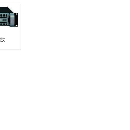
功放
功放
50、
00
告厅、体
V、剧院
三种模式
、短路保