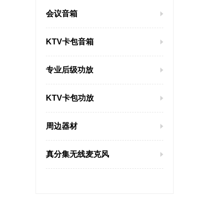
产品
会议音箱
应用领
KTV卡包音箱
育场
1、 
专业后级功放
2、 
KTV卡包功放
护、
3、
周边器材
动化
4、 
真分集无线麦克风
5、 
6、 