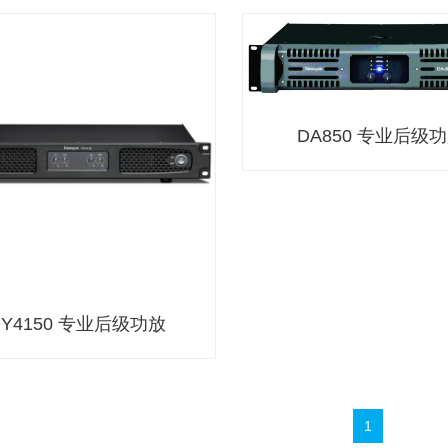
DA850 专业后级
DA850 专业后级
产品型号：DA350、DA4
DA650、D8550、DA10
应用领域：会议室、多功能报
DY4150 专业后级功放
育场馆、酒吧、慢摇吧、KT
产品特性：
1、 具有立体声、并联、桥接
DY4150 专业后级功放
查看详情
选择；
1
2、 具有直流保护、过载保护