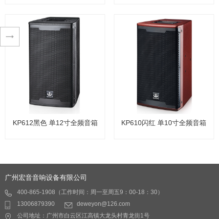
KP615 单15寸全频音箱
KP625 双15寸全频音箱
应用范围：KTV包房、夜
1.两路两分频前置式系
总会、俱乐部、会所
统、精确设计的高斜率衰
产品特性：
减式无源分频技术 2.采用
- 采用超合金太空材料振膜
18mm多层MDF面 3.一只
的75mm音圈铁氧体高音
精密压缩驱动单元、安装
驱动器。
在一个持续指向性60度
查看详情
查看详情
KP612黑色 单12寸全频音箱
KP610闪红 单10寸全频音箱
- 整个系列使用了有利于快
×100度的转动号角上、远
速散热及改善音质铜包铝
距离投射、2只15寸防潮大
扁线内外绕音圈。
功率中低频单元 4.1.8mm
KP612黑色 单12寸全频音箱
KP610闪红 单10寸全频音箱
- 驱动器采用了极具性价
多孔精钢铁网内贴防尘防
广州宏音音响设备有限公司
比、抗高温、热退磁效应
潮声学棉,强大的动态容
慢的铁氧体磁钢。
量、完美重放全音域频谱
400-865-1908（工作时间：周一至周五9：00-18：30）
应用范围：
应用范围：
- 精心设计的分频器
音色、高音甜美，中频圆
13006879390
deweyon@126.com
- KTV包房、夜总会、俱乐
- KTV包房、夜总会、俱乐
- 箱体采用精确的CNC机加
润饱满、低频厚实强劲, 轻
公司地址：广州市白云区江高镇大龙头村青龙街1号